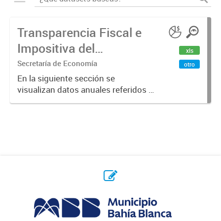
Transparencia Fiscal e
Impositiva del
xls
Municipio. Año 2023
Secretaría de Economía
otro
En la siguiente sección se
visualizan datos anuales referidos a
la transparencia fiscal e impositiva
del Municipio en el año 2023.