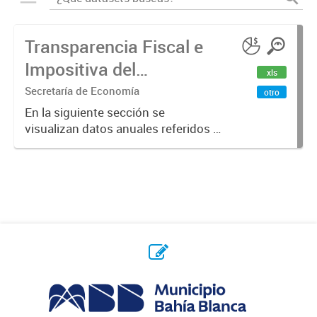
Transparencia Fiscal e
Impositiva del
xls
Municipio. Año 2023
Secretaría de Economía
otro
En la siguiente sección se
visualizan datos anuales referidos a
la transparencia fiscal e impositiva
del Municipio en el año 2023.