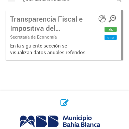
Transparencia Fiscal e
Impositiva del
xls
Municipio. Año 2023
Secretaría de Economía
otro
En la siguiente sección se
visualizan datos anuales referidos a
la transparencia fiscal e impositiva
del Municipio en el año 2023.