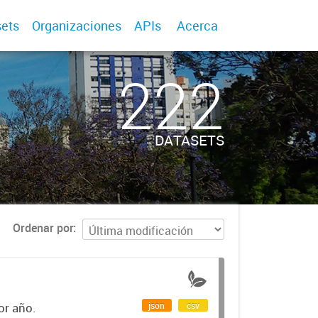
ets
Organizaciones
APIs
Acerca
222
DATASETS
Ordenar por
json
csv
or año.