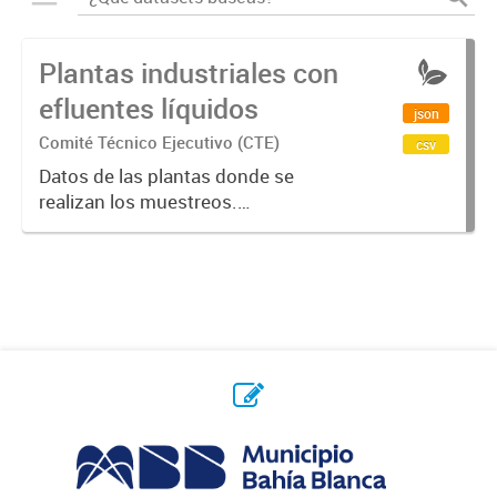
Plantas industriales con
efluentes líquidos
json
Comité Técnico Ejecutivo (CTE)
csv
Datos de las plantas donde se
realizan los muestreos.
Identificación (planta_id),
denominación (denominacion),
domicilio (dirección),
geolocalización (latitud, longitud).