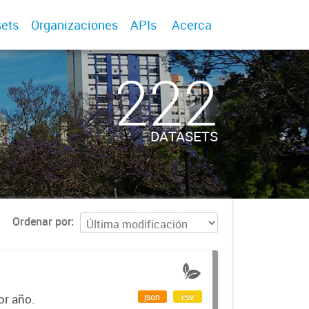
ets
Organizaciones
APIs
Acerca
222
DATASETS
Ordenar por
json
csv
or año.