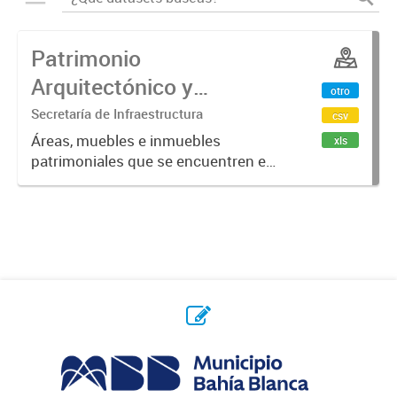
Patrimonio
Arquitectónico y
otro
Urbanístico del Partido
Secretaría de Infraestructura
csv
de Bahía Blanca
Áreas, muebles e inmuebles
xls
patrimoniales que se encuentren en
el Registro Municipal para la
Preservación del Patrimonio
Arquitectónico y Urbano del Partido
de Bahía Blanca (Ordenanza Nº
7959),...