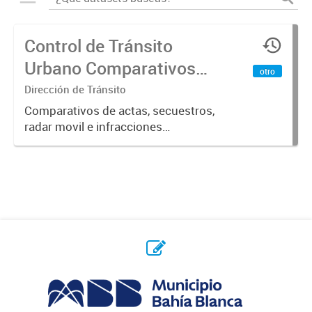
Control de Tránsito
Urbano Comparativos
otro
años 2020-2021
Dirección de Tránsito
Comparativos de actas, secuestros,
radar movil e infracciones
correspondientes a los años 2020 y
2021