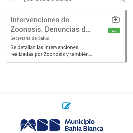
Intervenciones de
Zoonosis. Denuncias de
xls
Mordeduras de Caninos
Secretaría de Salud
y Felinos
Se detallan las intervenciones
realizadas por Zoonosis y también
denuncias realizadas de
mordeduras de caninos y felinos.