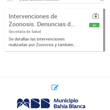
Intervenciones de
Zoonosis. Denuncias de
xls
Mordeduras de Caninos
Secretaría de Salud
y Felinos
Se detallan las intervenciones
realizadas por Zoonosis y también
denuncias realizadas de
mordeduras de caninos y felinos.