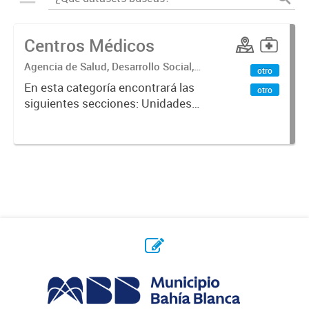
Centros Médicos
Agencia de Salud, Desarrollo Social,
otro
Ambiente y Hábitat
En esta categoría encontrará las
otro
siguientes secciones: Unidades
Sanitarias, Centros Vacunatorios,
Centros Satélites, Centros
Respiratorios,