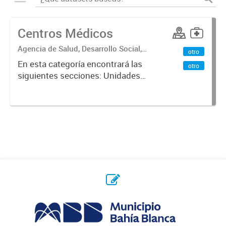
Centros Médicos
Agencia de Salud, Desarrollo Social,
otro
Ambiente y Hábitat
En esta categoría encontrará las
otro
siguientes secciones: Unidades
Sanitarias, Centros Vacunatorios,
Centros Satélites, Centros
Respiratorios,