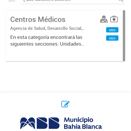
Centros Médicos
Agencia de Salud, Desarrollo Social,
otro
Ambiente y Hábitat
En esta categoría encontrará las
otro
siguientes secciones: Unidades
Sanitarias, Centros Vacunatorios,
Centros Satélites, Centros
Respiratorios,