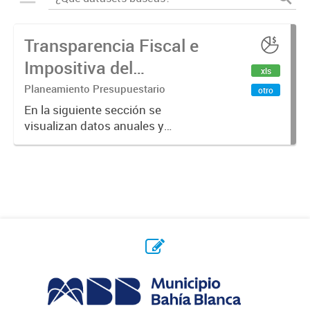
Transparencia Fiscal e
Impositiva del
xls
Municipio. Año 2024
Planeamiento Presupuestario
otro
En la siguiente sección se
visualizan datos anuales y
trimestrales referidos a la
transparencia fiscal e impositiva del
Municipio en el año 2024.