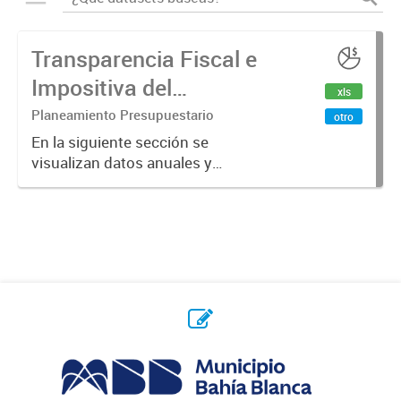
Transparencia Fiscal e
Impositiva del
xls
Municipio. Año 2024
Planeamiento Presupuestario
otro
En la siguiente sección se
visualizan datos anuales y
trimestrales referidos a la
transparencia fiscal e impositiva del
Municipio en el año 2024.