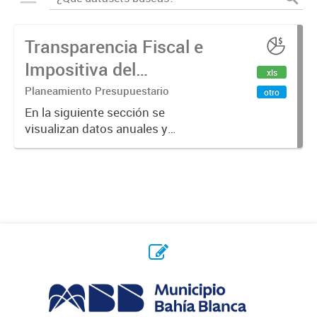
Transparencia Fiscal e
Impositiva del
xls
Municipio. Año 2024
Planeamiento Presupuestario
otro
En la siguiente sección se
visualizan datos anuales y
trimestrales referidos a la
transparencia fiscal e impositiva del
Municipio en el año 2024.