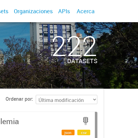
ets
Organizaciones
APIs
Acerca
222
DATASETS
Ordenar por
olemia
json
csv