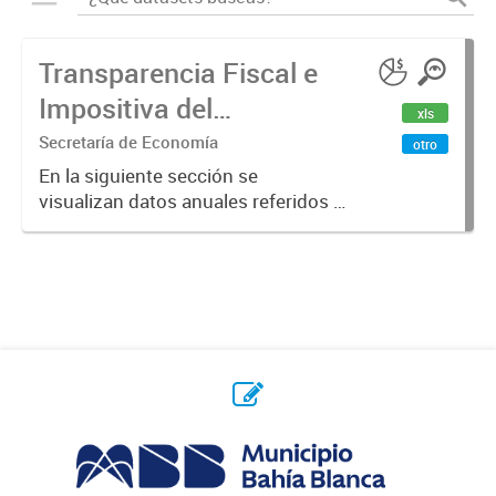
Transparencia Fiscal e
Impositiva del
xls
Municipio. Año 2023
Secretaría de Economía
otro
En la siguiente sección se
visualizan datos anuales referidos a
la transparencia fiscal e impositiva
del Municipio en el año 2023.