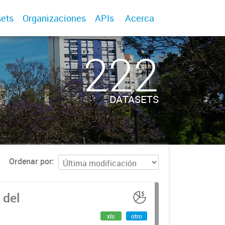
ets
Organizaciones
APIs
Acerca
222
DATASETS
Ordenar por
 del
xls
otro