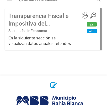
Transparencia Fiscal e
Impositiva del
xls
Municipio. Año 2023
Secretaría de Economía
otro
En la siguiente sección se
visualizan datos anuales referidos a
la transparencia fiscal e impositiva
del Municipio en el año 2023.