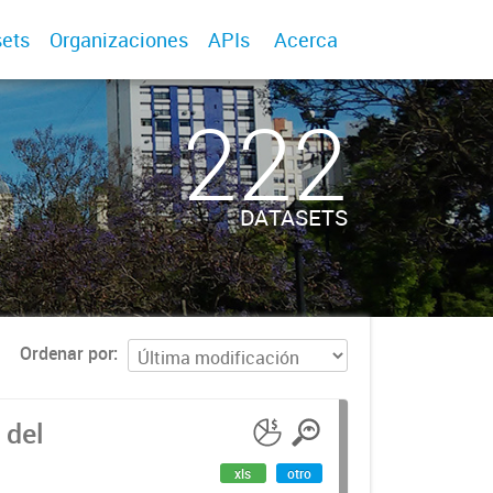
ets
Organizaciones
APIs
Acerca
222
DATASETS
Ordenar por
 del
xls
otro