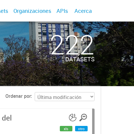
ets
Organizaciones
APIs
Acerca
222
DATASETS
Ordenar por
 del
xls
otro