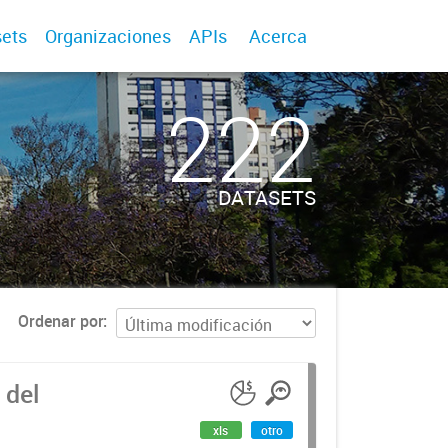
ets
Organizaciones
APIs
Acerca
222
DATASETS
Ordenar por
 del
xls
otro