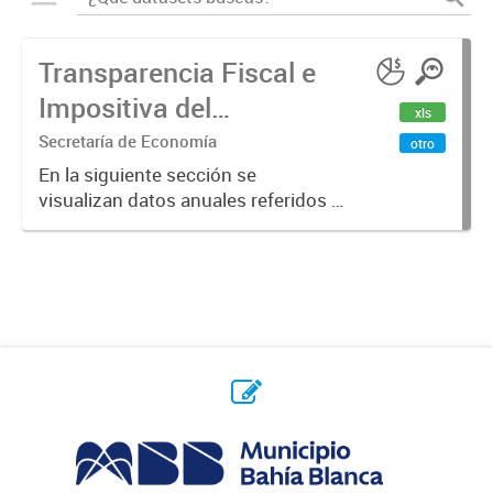
Transparencia Fiscal e
Impositiva del
xls
Municipio. Año 2023
Secretaría de Economía
otro
En la siguiente sección se
visualizan datos anuales referidos a
la transparencia fiscal e impositiva
del Municipio en el año 2023.