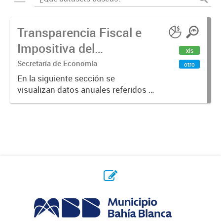
Transparencia Fiscal e
Impositiva del
xls
Municipio. Año 2023
Secretaría de Economía
otro
En la siguiente sección se
visualizan datos anuales referidos a
la transparencia fiscal e impositiva
del Municipio en el año 2023.