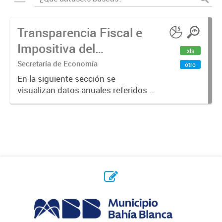
Transparencia Fiscal e
Impositiva del
xls
Municipio. Año 2023
Secretaría de Economía
otro
En la siguiente sección se
visualizan datos anuales referidos a
la transparencia fiscal e impositiva
del Municipio en el año 2023.