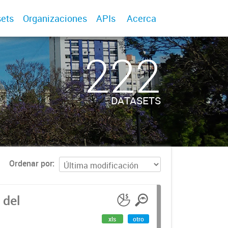
ets
Organizaciones
APIs
Acerca
222
DATASETS
Ordenar por
 del
xls
otro