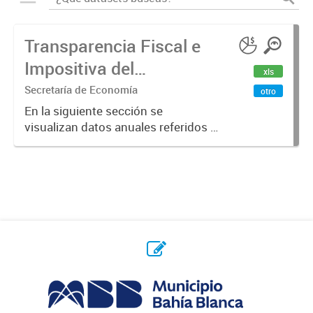
Transparencia Fiscal e
Impositiva del
xls
Municipio. Año 2023
Secretaría de Economía
otro
En la siguiente sección se
visualizan datos anuales referidos a
la transparencia fiscal e impositiva
del Municipio en el año 2023.