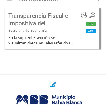
Transparencia Fiscal e
Impositiva del
xls
Municipio. Año 2023
Secretaría de Economía
otro
En la siguiente sección se
visualizan datos anuales referidos a
la transparencia fiscal e impositiva
del Municipio en el año 2023.