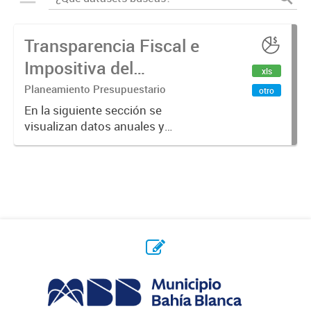
Transparencia Fiscal e
Impositiva del
xls
Municipio. Año 2024
Planeamiento Presupuestario
otro
En la siguiente sección se
visualizan datos anuales y
trimestrales referidos a la
transparencia fiscal e impositiva del
Municipio en el año 2024.