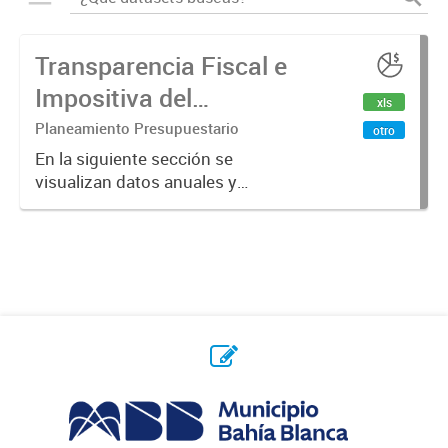
Transparencia Fiscal e
Impositiva del
xls
Municipio. Año 2024
Planeamiento Presupuestario
otro
En la siguiente sección se
visualizan datos anuales y
trimestrales referidos a la
transparencia fiscal e impositiva del
Municipio en el año 2024.