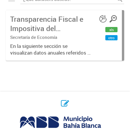
Transparencia Fiscal e
Impositiva del
xls
Municipio. Año 2023
Secretaría de Economía
otro
En la siguiente sección se
visualizan datos anuales referidos a
la transparencia fiscal e impositiva
del Municipio en el año 2023.