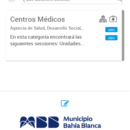
Centros Médicos
Agencia de Salud, Desarrollo Social,
otro
Ambiente y Hábitat
En esta categoría encontrará las
otro
siguientes secciones: Unidades
Sanitarias, Centros Vacunatorios,
Centros Satélites, Centros
Respiratorios,