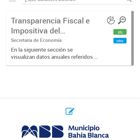
Transparencia Fiscal e
Impositiva del
xls
Municipio. Año 2023
Secretaría de Economía
otro
En la siguiente sección se
visualizan datos anuales referidos a
la transparencia fiscal e impositiva
del Municipio en el año 2023.