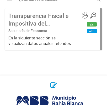
Transparencia Fiscal e
Impositiva del
xls
Municipio. Año 2023
Secretaría de Economía
otro
En la siguiente sección se
visualizan datos anuales referidos a
la transparencia fiscal e impositiva
del Municipio en el año 2023.