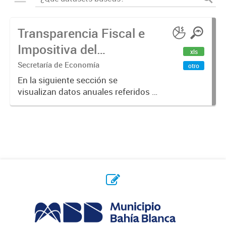
Transparencia Fiscal e
Impositiva del
xls
Municipio. Año 2023
Secretaría de Economía
otro
En la siguiente sección se
visualizan datos anuales referidos a
la transparencia fiscal e impositiva
del Municipio en el año 2023.