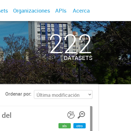
ets
Organizaciones
APIs
Acerca
222
DATASETS
Ordenar por
 del
xls
otro