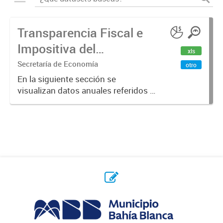
Transparencia Fiscal e
Impositiva del
xls
Municipio. Año 2023
Secretaría de Economía
otro
En la siguiente sección se
visualizan datos anuales referidos a
la transparencia fiscal e impositiva
del Municipio en el año 2023.