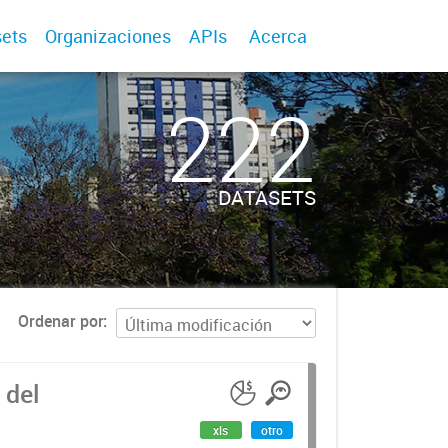
ets
Organizaciones
APIs
Acerca
222
DATASETS
Ordenar por
 del
xls
otro