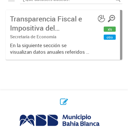
Transparencia Fiscal e
Impositiva del
xls
Municipio. Año 2023
Secretaría de Economía
otro
En la siguiente sección se
visualizan datos anuales referidos a
la transparencia fiscal e impositiva
del Municipio en el año 2023.