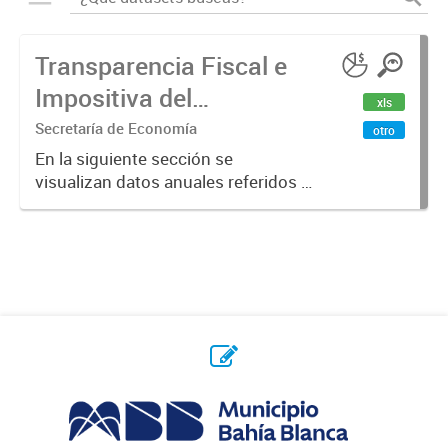
Transparencia Fiscal e
Impositiva del
xls
Municipio. Año 2023
Secretaría de Economía
otro
En la siguiente sección se
visualizan datos anuales referidos a
la transparencia fiscal e impositiva
del Municipio en el año 2023.