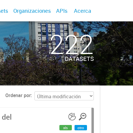
ets
Organizaciones
APIs
Acerca
222
DATASETS
Ordenar por
 del
xls
otro