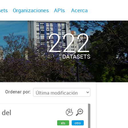
ets
Organizaciones
APIs
Acerca
222
DATASETS
Ordenar por
 del
xls
otro