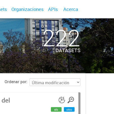
ets
Organizaciones
APIs
Acerca
222
DATASETS
Ordenar por
 del
xls
otro