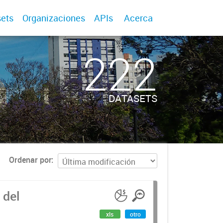
ets
Organizaciones
APIs
Acerca
222
DATASETS
Ordenar por
 del
xls
otro