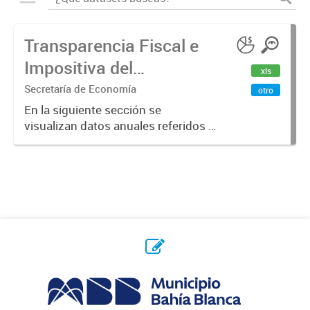
Transparencia Fiscal e
Impositiva del
xls
Municipio. Año 2023
Secretaría de Economía
otro
En la siguiente sección se
visualizan datos anuales referidos a
la transparencia fiscal e impositiva
del Municipio en el año 2023.