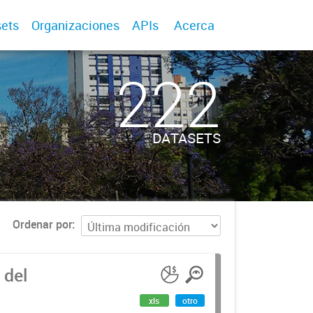
ets
Organizaciones
APIs
Acerca
222
DATASETS
Ordenar por
 del
xls
otro