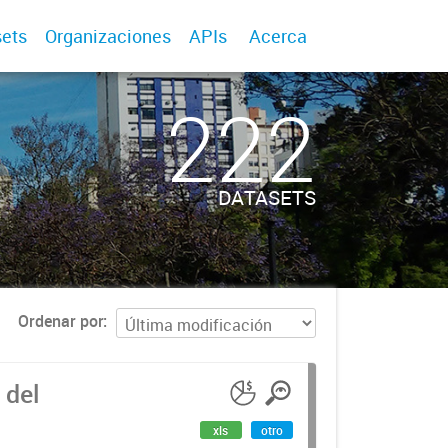
ets
Organizaciones
APIs
Acerca
222
DATASETS
Ordenar por
 del
xls
otro