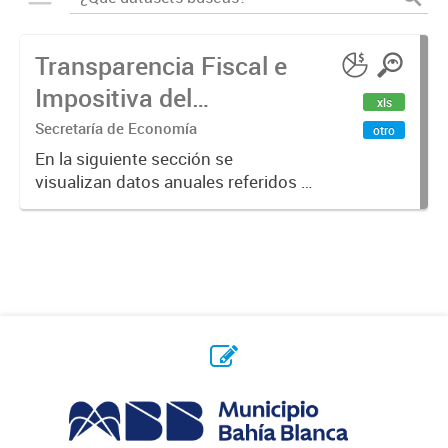
Transparencia Fiscal e
Impositiva del
xls
Municipio. Año 2023
Secretaría de Economía
otro
En la siguiente sección se
visualizan datos anuales referidos a
la transparencia fiscal e impositiva
del Municipio en el año 2023.