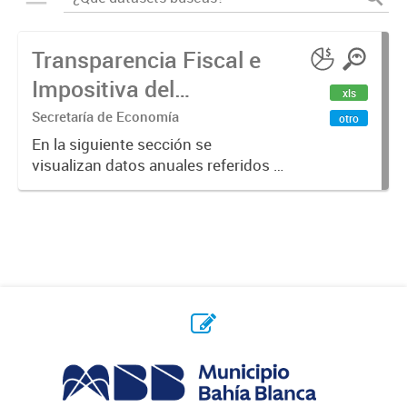
Transparencia Fiscal e
Impositiva del
xls
Municipio. Año 2023
Secretaría de Economía
otro
En la siguiente sección se
visualizan datos anuales referidos a
la transparencia fiscal e impositiva
del Municipio en el año 2023.